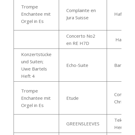
Trompe
Complainte en
Enchantee mit
Hafner Je
Jura Suisse
Orgel in Es
Concerto No2
Haydn
en RE H7D
Konzertstücke
und Suiten;
Echo-Suite
Bartels 
Uwe Bartels
Heft 4
Trompe
Conte
Enchantee mit
Etude
Christian
Orgel in Es
Teknia
GREENSLEEVES
Hervé