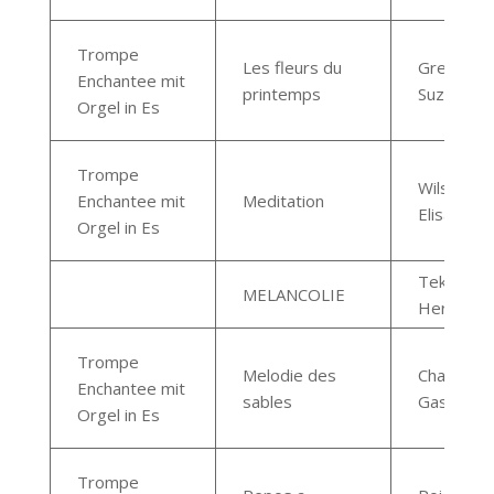
Trompe
Les fleurs du
Gresse
Enchantee mit
printemps
Suzanne
Orgel in Es
Trompe
Wilson
Enchantee mit
Meditation
Elisabeth
Orgel in Es
Teknia,
MELANCOLIE
Hervé
Trompe
Melodie des
Chalmel
Enchantee mit
sables
Gaston
Orgel in Es
Trompe