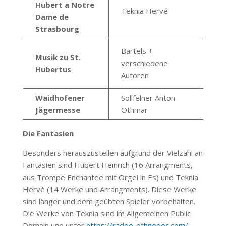
Hubert a Notre
Teknia Hervé
Dame de
Strasbourg
Bartels +
Arr.:
Musik zu St.
verschiedene
Bart
Hubertus
Autoren
Uw
Waidhofener
Sollfelner Anton
Jägermesse
Othmar
Die Fantasien
Besonders herauszustellen aufgrund der Vielzahl an
Fantasien sind Hubert Heinrich (16 Arrangments,
aus Trompe Enchantee mit Orgel in Es) und Teknia
Hervé (14 Werke und Arrangments). Diese Werke
sind länger und dem geübten Spieler vorbehalten.
Die Werke von Teknia sind im Allgemeinen Public
Domain und unter
https://raddo-ethnodoc.com/