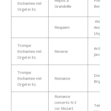
Repos a
Poidevin
Enchantee mit
Grandville
Bernard
Orgel in Es
Webber
Requiem
Andrew
Lloyd
Trompe
Archaimba
Enchantee mit
Reverie
Jacotte
Orgel in Es
Trompe
Dornez
Enchantee mit
Romance
Brigitte
Orgel in Es
Romance
concerto N 3
Teknia,
cor Mozart