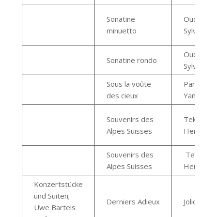
Sonatine
Oudot
minuetto
Sylvain
Oudot
Sonatine rondo
Sylvain
Sous la voûte
Pareau
des cieux
Yannick
Souvenirs des
Teknia,
Alpes Suisses
Hervé
Souvenirs des
Teknia
Alpes Suisses
Hervé
Konzertstücke
und Suiten;
Derniers Adieux
Joliot Hen
Uwe Bartels