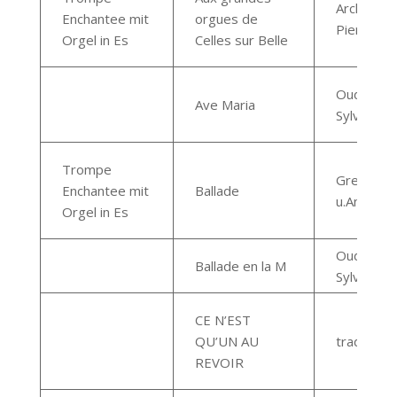
Archaimba
Enchantee mit
orgues de
Pierre
Orgel in Es
Celles sur Belle
Oudot
Ave Maria
Sylvain
Trompe
Greisl Lou
Enchantee mit
Ballade
u.Annero
Orgel in Es
Oudot
Ballade en la M
Sylvain
CE N’EST
QU’UN AU
trad.
REVOIR