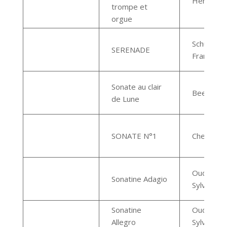
Hervé
trompe et
orgue
Schubert,
SERENADE
Franz
Sonate au clair
Beethove
de Lune
SONATE N°1
Cherubini
Oudot
Sonatine Adagio
Sylvain
Sonatine
Oudot
Allegro
Sylvain