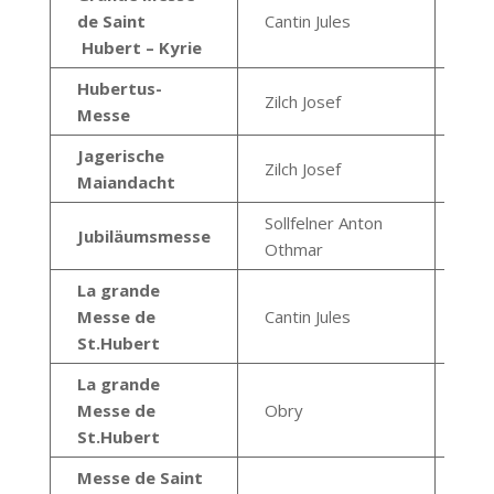
Vie
de Saint
Cantin Jules
Geo
Hubert – Kyrie
Hubertus-
Zilch Josef
Messe
Jagerische
Zilch Josef
Maiandacht
Sollfelner Anton
Jubiläumsmesse
Othmar
La grande
Messe de
Cantin Jules
St.Hubert
La grande
Hub
Messe de
Obry
Rich
St.Hubert
Messe de Saint