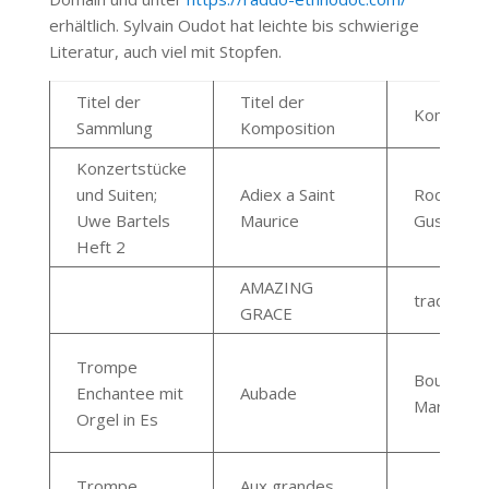
erhältlich. Sylvain Oudot hat leichte bis schwierige
Literatur, auch viel mit Stopfen.
Titel der
Titel der
Komponis
Sammlung
Komposition
Konzertstücke
und Suiten;
Adiex a Saint
Rochard
Uwe Bartels
Maurice
Gustave
Heft 2
AMAZING
trad.
GRACE
Trompe
Bourquar
Enchantee mit
Aubade
Marie Ceci
Orgel in Es
Trompe
Aux grandes