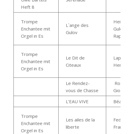
Heft 8
Trompe
Heinrich –
L`ange des
Enchantee mit
Gulova
Gulov
Orgel in Es
Raphael
Trompe
Le Dit de
Laporte
Enchantee mit
Citeaux
Henri de
Orgel in Es
Le Rendez-
Rossini
vous de Chasse
Gioacchin
L’EAU VIVE
Béart
Trompe
Les ailes de la
Fedry Jea
Enchantee mit
liberte
Francois
Orgel in Es