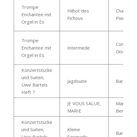
Trompe
Hilhot des
Chaudron
Enchantee mit
Fichous
Pierre
Orgel in Es
Trompe
Conrad
Enchantee mit
Intermede
Gisele
Orgel in Es
Konzertstücke
und Suiten;
Jagdsuite
Bartels 
Uwe Bartels
Heft 7
JE VOUS SALUE,
Marquest
MARIE
Bernard
Konzertstücke
und Suiten;
Kleine
Bartels 
Uwe Bartels
Serenade