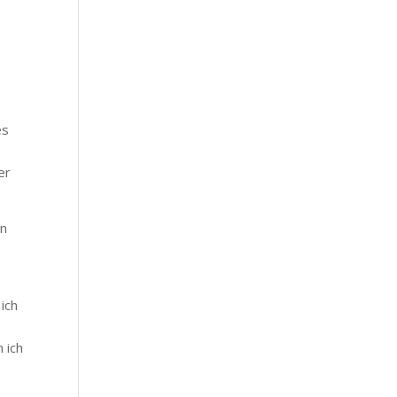
es
er
in
ich
 ich