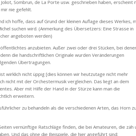
Joliot, Sombrun, de La Porte usw. geschrieben haben, erscheint 
mir nie gefehlt.
 und ich hoffe, dass auf Grund der kleinen Auflage dieses Werkes, 
 Michel suchen wird. (Anmerkung des Übersetzers: Eine Strasse in
 Bücher angeboten werden)
röffentlichtes anzubieten. Außer zwei oder drei Stücken, bei denen
, denn die handschriftlichen Originale wurden Veränderungen
folgenden Übertragungen.
st wirklich nicht üppig [dies können wir heutzutage nicht mehr
ch nicht mit der Orchestermusik vergleichen. Das liegt an dem
ntes. Aber mit Hilfe der Hand in der Stürze kann man die
htlich erweitern.
sführlicher zu behandeln als die verschiedenen Arten, das Horn z
eiten vernünftige Ratschläge finden, die bei Amateuren, die zäh
ben. Und das ohne die Beispiele, die hier angeführt sind: