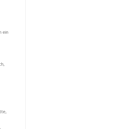
n ein
ch,
tte,