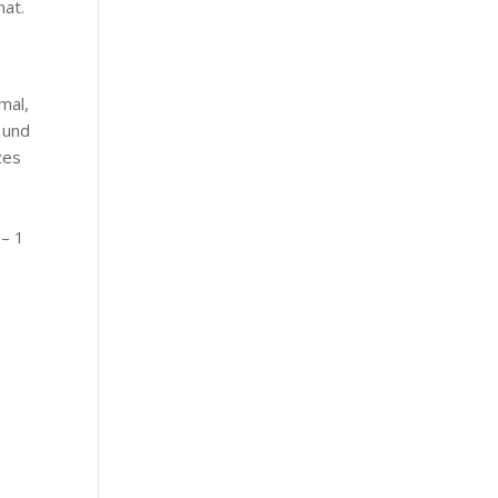
hat.
mal,
 und
zes
n
 – 1