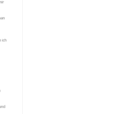
mir
man
 ich
u
 und