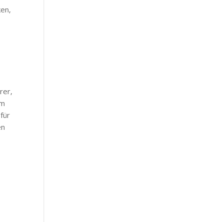
ken,
rer,
hm
für
en
h