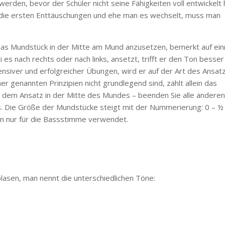
werden, bevor der Schüler nicht seine Fähigkeiten voll entwickelt 
r die ersten Enttäuschungen und ehe man es wechselt, muss man
 das Mundstück in der Mitte am Mund anzusetzen, bemerkt auf ein
es nach rechts oder nach links, ansetzt, trifft er den Ton besser
ntensiver und erfolgreicher Übungen, wird er auf der Art des Ansat
r genannten Prinzipien nicht grundlegend sind, zählt allein das
mit dem Ansatz in der Mitte des Mundes – beenden Sie alle andere
s. Die Größe der Mundstücke steigt mit der Nummerierung: 0 – ½
mein nur für die Bassstimme verwendet.
lasen, man nennt die unterschiedlichen Töne: