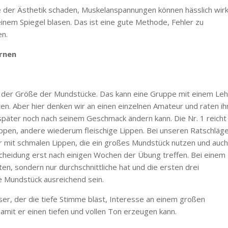
 der Ästhetik schaden, Muskelanspannungen können hässlich wir
r einem Spiegel blasen. Das ist eine gute Methode, Fehler zu
en.
ernen
e der Größe der Mundstücke. Das kann eine Gruppe mit einem Leh
sten. Aber hier denken wir an einen einzelnen Amateur und raten i
päter noch nach seinem Geschmack ändern kann. Die Nr. 1 reicht 
ppen, andere wiederum fleischige Lippen. Bei unseren Ratschläg
ler mit schmalen Lippen, die ein großes Mundstück nutzen und auc
cheidung erst nach einigen Wochen der Übung treffen. Bei einem
en, sondern nur durchschnittliche hat und die ersten drei
te Mundstück ausreichend sein.
ser, der die tiefe Stimme bläst, Interesse an einem großen
mit er einen tiefen und vollen Ton erzeugen kann.