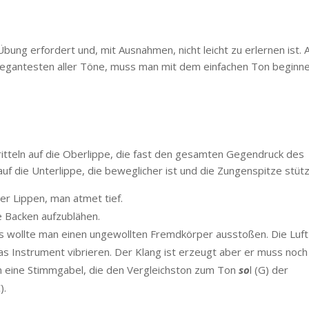
Übung erfordert und, mit Ausnahmen, nicht leicht zu erlernen ist. 
elegantesten aller Töne, muss man mit dem einfachen Ton beginne
itteln auf die Oberlippe, die fast den gesamten Gegendruck des
f die Unterlippe, die beweglicher ist und die Zungenspitze stütz
er Lippen, man atmet tief.
e Backen aufzublähen.
ls wollte man einen ungewollten Fremdkörper ausstoßen. Die Luft
 das Instrument vibrieren. Der Klang ist erzeugt aber er muss noch
n eine Stimmgabel, die den Vergleichston zum Ton
so
l (G) der
).