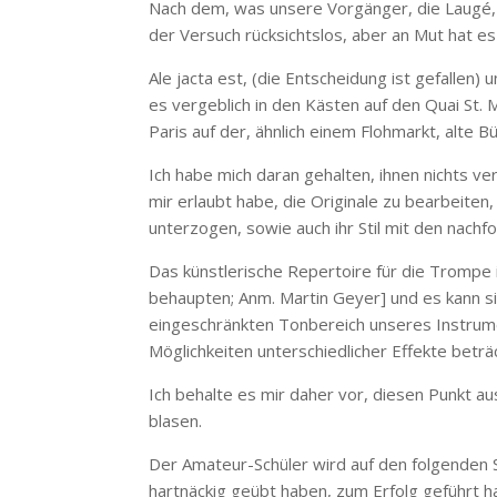
Nach dem, was unsere Vorgänger, die Laugé, 
der Versuch rücksichtslos, aber an Mut hat es 
Ale jacta est, (die Entscheidung ist gefallen)
es vergeblich in den Kästen auf den Quai St.
Paris auf der, ähnlich einem Flohmarkt, alte
Ich habe mich daran gehalten, ihnen nichts ve
mir erlaubt habe, die Originale zu bearbeiten
unterzogen, sowie auch ihr Stil mit den nach
Das künstlerische Repertoire für die Trompe i
behaupten; Anm. Martin Geyer] und es kann si
eingeschränkten Tonbereich unseres Instrume
Möglichkeiten unterschiedlicher Effekte beträc
Ich behalte es mir daher vor, diesen Punkt au
blasen.
Der Amateur-Schüler wird auf den folgenden S
hartnäckig geübt haben, zum Erfolg geführt ha