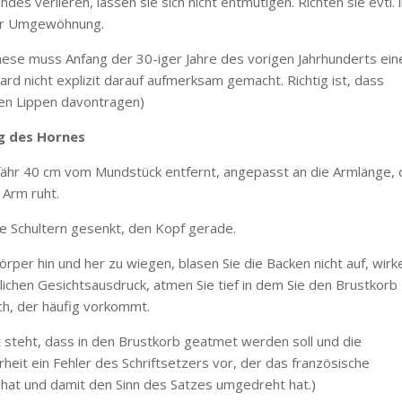
des verlieren, lassen sie sich nicht entmutigen. Richten sie evtl. 
der Umgewöhnung.
ese muss Anfang der 30-iger Jahre des vorigen Jahrhunderts ein
rd nicht explizit darauf aufmerksam gemacht. Richtig ist, dass
den Lippen davontragen)
ng des Hornes
fähr 40 cm vom Mundstück entfernt, angepasst an die Armlänge,
 Arm ruht.
e Schultern gesenkt, den Kopf gerade.
rper hin und her zu wiegen, blasen Sie die Backen nicht auf, wirk
rlichen Gesichtsausdruck, atmen Sie tief in dem Sie den Brustkorb
ach, der häufig vorkommt.
 steht, dass in den Brustkorb geatmet werden soll und die
rheit ein Fehler des Schriftsetzers vor, der das französische
 hat und damit den Sinn des Satzes umgedreht hat.)