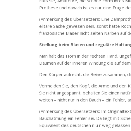
Falls Sie, Amateure, die schöne Form ihres Mun
Prothese und danach ist es nur eine Frage 
(Anmerkung des Übersetzers: Eine Zahnproth
elitäre Sache gewesen sein, sonst hätte Rocha
französische Bläser nicht selten Narben auf 
Stellung beim Blasen und reguläre Haltu
Man hält das Horn in der rechten Hand, unge
Daumen auf der inneren Windung die auf dem
Den Körper aufrecht, die Beine zusammen, di
Vermeiden Sie, den Kopf, die Arme und den Kö
Sie nicht angespannt, behalten Sie einen natü
weiten – nicht nur in den Bauch – ein Fehler, 
(Anmerkung des Übersetzers: Im Originaltext
Bauchatmung ein Fehler sei. Da liegt mit Siche
Equivalent des deutschen n u r weg gelassen